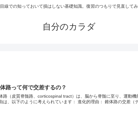
目線での知っておいて損はしない基礎知識。復習のつもりで見直してみ
自分のカラダ
錐体路って何で交差するの？
体路（皮質脊髄路、corticospinal tract）は、脳から脊髄に至
由は、以下のように考えられています： 進化的理由： 錐体路の交差（デカ