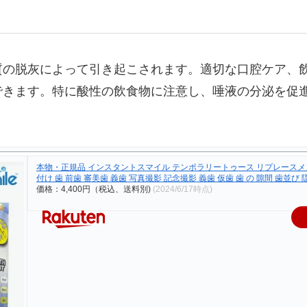
質の脱灰によって引き起こされます。適切な口腔ケア、
できます。特に酸性の飲食物に注意し、唾液の分泌を促
本物・正規品 インスタントスマイル テンポラリートゥース リプレースメント
付け 歯 前歯 審美歯 義歯 写真撮影 記念撮影 義歯 仮歯 歯 の 隙間 歯並び 
価格：4,400円（税込、送料別)
(2024/6/17時点)