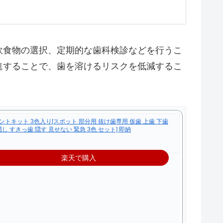
飲食物の選択、定期的な歯科検診などを行うこ
進することで、歯を溶けるリスクを低減するこ
キット 3色入り[スポット 部分用 抜け歯専用 仮歯 上歯 下歯
隠し すきっ歯 隠す 見せない 緊急 3色 セット] 即納
楽天で購入