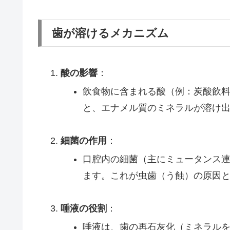
歯が溶けるメカニズム
酸の影響
：
飲食物に含まれる酸（例：炭酸飲
と、エナメル質のミネラルが溶け
細菌の作用
：
口腔内の細菌（主にミュータンス
ます。これが虫歯（う蝕）の原因
唾液の役割
：
唾液は、歯の再石灰化（ミネラル