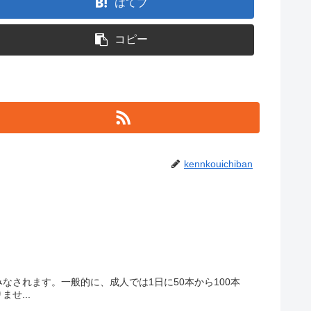
はてブ
コピー
kennkouichiban
されます。一般的に、成人では1日に50本から100本
せ...