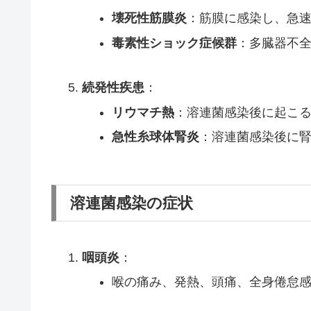
壊死性筋膜炎
：筋膜に感染し、急
毒素性ショック症候群
：多臓器不
続発性疾患
：
リウマチ熱
：溶連菌感染後に起こ
急性糸球体腎炎
：溶連菌感染後に
溶連菌感染の症状
咽頭炎
：
喉の痛み、発熱、頭痛、全身倦怠