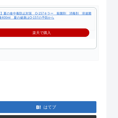
夏の食中毒防止対策 O-157キラー 殺菌剤 消毒剤 溶連菌
00ml 夏の健康はO-157の予防から
楽天で購入
はてブ