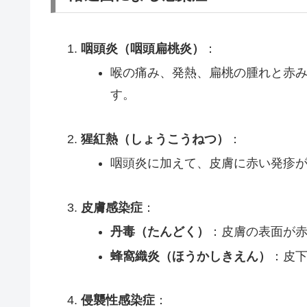
咽頭炎（咽頭扁桃炎）
：
喉の痛み、発熱、扁桃の腫れと赤
す。
猩紅熱（しょうこうねつ）
：
咽頭炎に加えて、皮膚に赤い発疹
皮膚感染症
：
丹毒（たんどく）
：皮膚の表面が
蜂窩織炎（ほうかしきえん）
：皮
侵襲性感染症
：