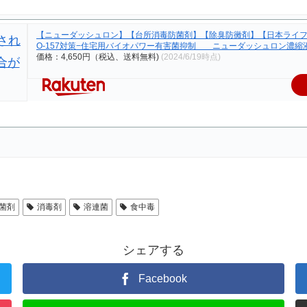
【ニューダッシュロン】【台所消毒防菌剤】【除臭防黴剤】【日本ライフ】
O-157対策−住宅用バイオパワー有害菌抑制 ニューダッシュロン濃縮液4
価格：4,650円（税込、送料無料)
(2024/6/19時点)
菌剤
消毒剤
溶連菌
食中毒
シェアする
Facebook